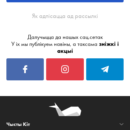
Як адпісацца ад рассылкі
Далучыцца да нашых сац.сетак
У іх мы публікуем навіны, а таксама
зніжкі і
акцыі
Чысты Кіт