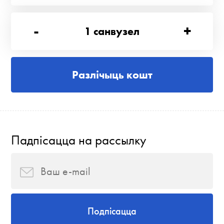
-
+
1
санвузел
Разлічыць кошт
Падпісацца на рассылку
Подпісацца