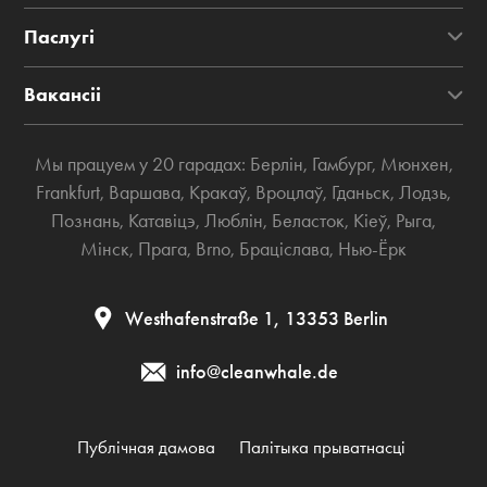
Паслугі
Вакансіі
Мы працуем у 20 гарадах:
Берлін
,
Гамбург
,
Мюнхен
,
Frankfurt
,
Варшава
,
Кракаў
,
Вроцлаў
,
Гданьск
,
Лодзь
,
Познань
,
Катавіцэ
,
Люблін
,
Беласток
,
Кіеў
,
Рыга
,
Мінск
,
Прага
,
Brno
,
Браціслава
,
Нью-Ёрк
Westhafenstraße 1, 13353 Berlin
info@cleanwhale.de
Публічная дамова
Палітыка прыватнасці