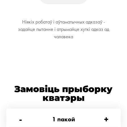
Ніякіх робатаў і аўтаматычных адказаў -
задайце пытанне і атрымайце хуткі адказ ад
чалавека
Замовіць прыборку
кватэры
-
+
1
пакой