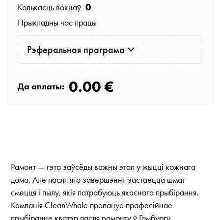
0
Колькасць вокнаў
Прыкладны час працы
Рэферальная праграма
0.00 €
Да аплаты:
Рамонт — гэта заўсёды важны этап у жыцці кожнага
дома. Але пасля яго завершэння застаецца шмат
смецця і пылу, якія патрабуюць якаснага прыбірання.
Кампанія CleanWhale прапануе прафесійнае
прыбіранне кватэр пасля рамонту ў Гамбургу.