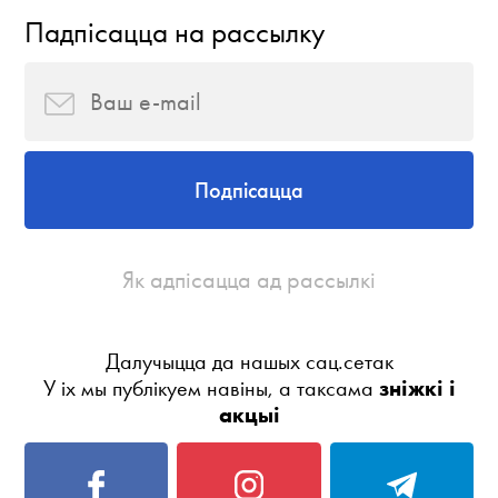
Падпісацца на рассылку
Подпісацца
Як адпісацца ад рассылкі
Далучыцца да нашых сац.сетак
У іх мы публікуем навіны, а таксама
зніжкі і
акцыі