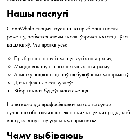
Нашы паслугі
CleanWhale спецыялізуецца на прыбіранні пасля
рамонту, забяспечваючы высокі ўзровень якасці і ўвагі
да дэталяў. Мы прапануем:
Прыбіранне пылу і смецця з усіх паверхняў;
Мыццё вокнаў і іншых шкляных паверхняў;
Ачыстку падлог і сценаў ад будаўнічых матэрыялаў;
Дэзынфекцыю санвузлоў;
Збор і вываз будаўнічага смецця.
Наша каманда прафесіяналаў выкарыстоўвае
сучаснае абсталяванне і якасныя чысцячыя сродкі, каб
ваш дом зноў стаў утульным і прыгожым.
Чаму выбіраюць