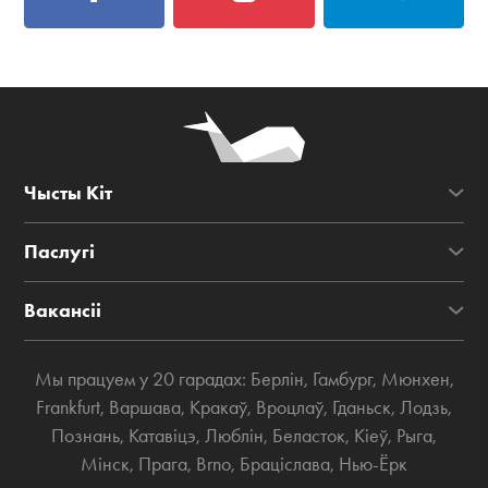
Чысты Кіт
Паслугі
Вакансіі
Мы працуем у 20 гарадах:
Берлін
,
Гамбург
,
Мюнхен
,
Frankfurt
,
Варшава
,
Кракаў
,
Вроцлаў
,
Гданьск
,
Лодзь
,
Познань
,
Катавіцэ
,
Люблін
,
Беласток
,
Кіеў
,
Рыга
,
Мінск
,
Прага
,
Brno
,
Браціслава
,
Нью-Ёрк