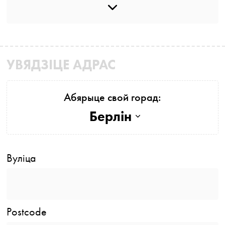
УВЯДЗІЦЕ АДРАС
Абярыце свой горад:
Берлін
Вуліца
Postcode