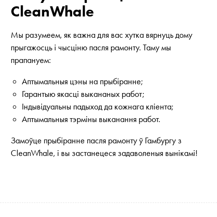
CleanWhale
Мы разумеем, як важна для вас хутка вярнуць дому
прыгажосць і чысціню пасля рамонту. Таму мы
прапануем:
Аптымальныя цэны на прыбіранне;
Гарантыю якасці выкананых работ;
Індывідуальны падыход да кожнага кліента;
Аптымальныя тэрміны выканання работ.
Замоўце прыбіранне пасля рамонту ў Гамбургу з
CleanWhale, і вы застанецеся задаволеныя вынікамі!