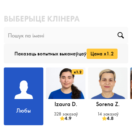
ВЫБЕРЫЦЕ КЛІНЕРА
Паказаць вопытных выканаўцаў
Цана x1.2
x1.2
Izaura D.
Sorena Z.
Любы
328 заказаў
14 заказаў
4.9
4.8