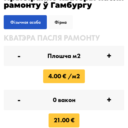
рамонту ў Гамбургу
Фізычная асоба
Фірма
КВАТЭРА ПАСЛЯ РАМОНТУ
-
+
4.00 € /м2
-
+
21.00 €