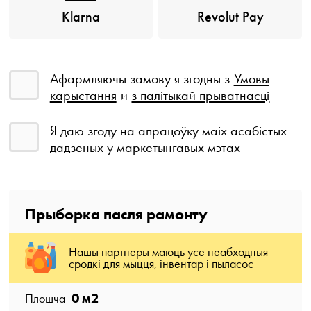
Klarna
Revolut Pay
Афармляючы замову я згодны з
Умовы
карыстання
и
з палітыкай прыватнасці
Я даю згоду на апрацоўку маіх асабістых
дадзеных у маркетынгавых мэтах
Прыборка пасля рамонту
Нашы партнеры маюць усе неабходныя
сродкі для мыцця, інвентар і пыласос
0
м2
Плошча