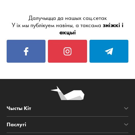
Далучыцца да нашых сац.сетак
У іх мы публікуем навіны, а таксама
зніжкі і
акцыі
Чысты Кіт
Паслугі