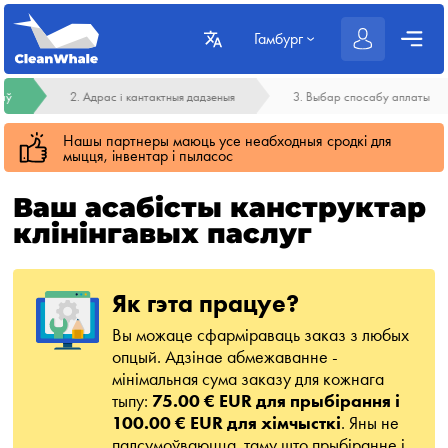
Гамбург
гаў
2. Адрас і кантактныя дадзеныя
3. Выбар спосабу аплаты
Нашы партнеры маюць усе неабходныя сродкі для
мыцця, інвентар і пыласос
Ваш асабісты канструктар
клінінгавых паслуг
Як гэта працуе?
Вы можаце сфарміраваць заказ з любых
опцый. Адзінае абмежаванне -
мінімальная сума заказу для кожнага
тыпу:
75.00 € EUR для прыбірання і
100.00 € EUR для хімчысткі
. Яны не
падсумоўваюцца, таму што прыбіранне і