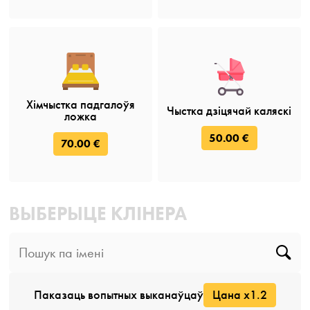
Хімчыстка падгалоўя
Чыстка дзіцячай каляскі
ложка
50.00 €
70.00 €
ВЫБЕРЫЦЕ КЛІНЕРА
Паказаць вопытных выканаўцаў
Цана x1.2