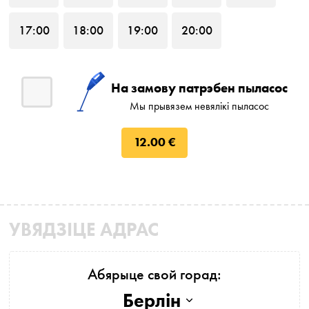
17
:00
18
:00
19
:00
20
:00
На замову патрэбен пыласос
Мы прывязем невялікі пыласос
12.00 €
УВЯДЗІЦЕ АДРАС
Абярыце свой горад:
Берлін