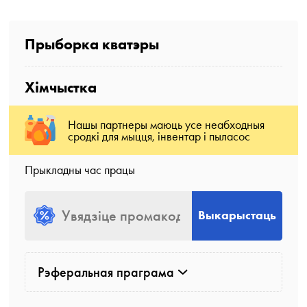
Прыборка кватэры
Хімчыстка
Нашы партнеры маюць усе неабходныя
сродкі для мыцця, інвентар і пыласос
Прыкладны час працы
Выкарыстаць
Рэферальная праграма