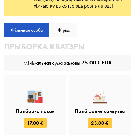
хімчыстку выконваюць розныя людзі
Фізычная асоба
Фірма
ПРЫБОРКА КВАТЭРЫ
75.00 € EUR
Мінімальная сума замовы
Прыборка пакоя
Прыбіранне санвузла
17.00 €
23.00 €