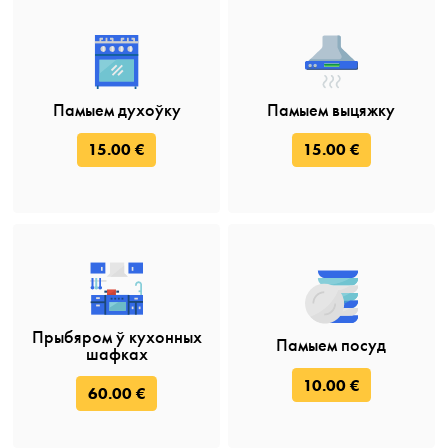
Памыем духоўку
Памыем выцяжку
15.00 €
15.00 €
Прыбяром ў кухонных
Памыем посуд
шафках
10.00 €
60.00 €