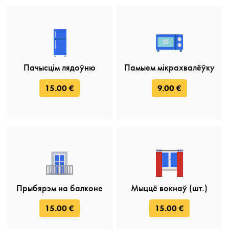
Пачысцім лядоўню
Памыем мікрахвалёўку
15.00 €
9.00 €
Прыбярэм на балконе
Мыццё вокнаў (шт.)
15.00 €
15.00 €