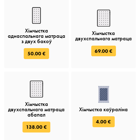
Хімчыстка
Хімчыстка
аднаспальнага матраца
двухспальнага матраца
з двух бакоў
69.00 €
50.00 €
Хімчыстка
двухспальнага матраца
Хімчыстка каўраліна
абапал
4.00 €
138.00 €