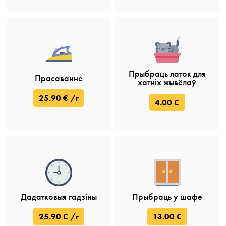
Прыбраць латок для
Прасаванне
хатніх жывёлаў
25.90 € /г
4.00 €
Дадатковыя гадзіны
Прыбраць у шафе
25.90 € /г
13.00 €