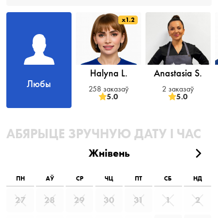
x1.2
Halyna L.
Anastasia S.
Любы
258 заказаў
2 заказаў
5.0
5.0
АБЯРЫЦЕ ЗРУЧНУЮ ДАТУ І ЧАС
Жнівень
ПН
АЎ
СР
ЧЦ
ПТ
СБ
НД
27
28
29
30
31
1
2