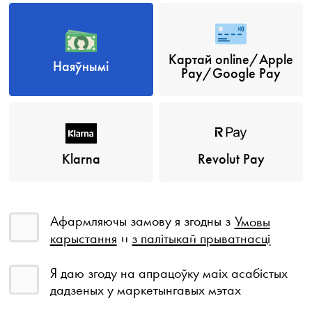
Картай online/Apple
Наяўнымі
Pay/Google Pay
Klarna
Revolut Pay
Афармляючы замову я згодны з
Умовы
карыстання
и
з палітыкай прыватнасці
Я даю згоду на апрацоўку маіх асабістых
дадзеных у маркетынгавых мэтах