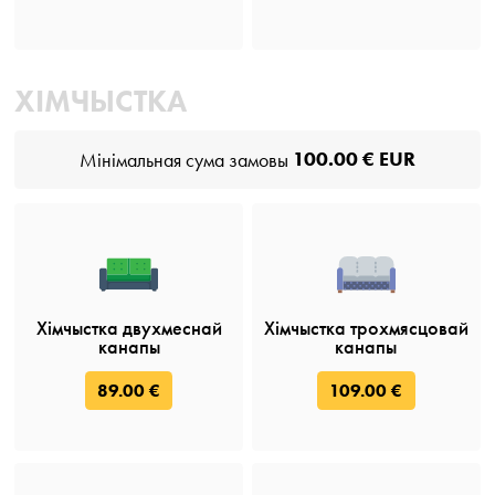
ХІМЧЫСТКА
100.00 € EUR
Мінімальная сума замовы
Хімчыстка двухмеснай
Хімчыстка трохмясцовай
канапы
канапы
89.00 €
109.00 €