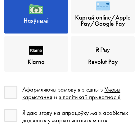
Картай online/Apple
Наяўнымі
Pay/Google Pay
Klarna
Revolut Pay
Афармляючы замову я згодны з
Умовы
карыстання
и
з палітыкай прыватнасці
Я даю згоду на апрацоўку маіх асабістых
дадзеных у маркетынгавых мэтах