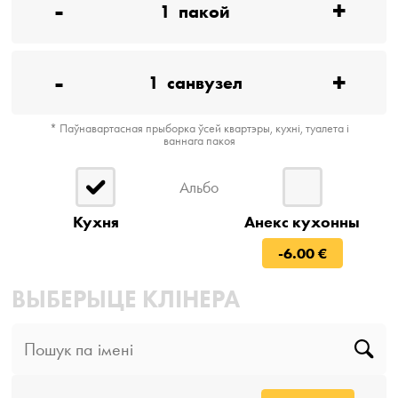
-
+
1
пакой
-
+
1
санвузел
* Паўнавартасная прыборка ўсей квартэры, кухні, туалета і
ваннага пакоя
Альбо
Кухня
Анекс кухонны
-6.00 €
ВЫБЕРЫЦЕ КЛІНЕРА