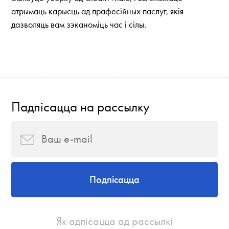
атрымаць карысць ад прафесійных паслуг, якія
дазволяць вам зэканоміць час і сілы.
Падпісацца на рассылку
Подпісацца
Як адпісацца ад рассылкі