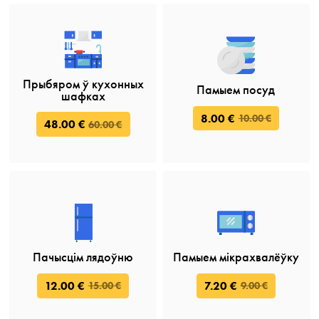
Прыбяром ў кухонных
Памыем посуд
шафках
8.00 €
10.00 €
48.00 €
60.00 €
Пачысцім лядоўню
Памыем мікрахвалёўку
12.00 €
7.20 €
15.00 €
9.00 €