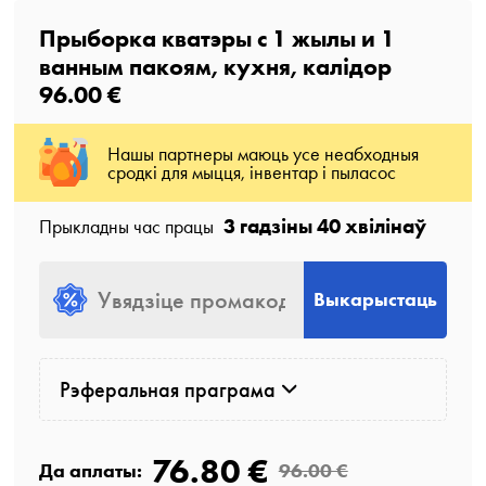
Прыборка кватэры с
1
жылы
и
1
ванным пакоям
, кухня, калідор
96.00 €
Нашы партнеры маюць усе неабходныя
сродкі для мыцця, інвентар і пыласос
3 гадзіны 40 хвілінаў
Прыкладны час працы
Выкарыстаць
Рэферальная праграма
76.80 €
Да аплаты:
96.00 €