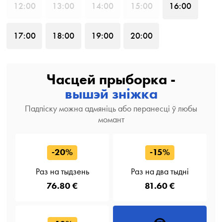
12
:00
13
:00
14
:00
15
:00
16
:00
17
:00
18
:00
19
:00
20
:00
Часцей прыборка -
вышэй зніжка
Падпіску можна адмяніць або перанесці ў любы
момант
-20%
-15%
Раз на тыдзень
Раз на два тыдні
76.80 €
81.60 €