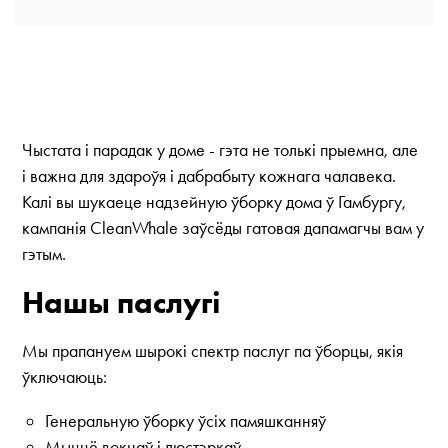
Чыстата і парадак у доме - гэта не толькі прыемна, але
і важна для здароўя і дабрабыту кожнага чалавека.
Калі вы шукаеце надзейную ўборку дома ў Гамбургу,
кампанія CleanWhale заўсёды гатовая дапамагчы вам у
гэтым.
Нашы паслугі
Мы прапануем шырокі спектр паслуг па ўборцы, якія
ўключаюць:
Генеральную ўборку ўсіх памяшканняў
Мыццё вокнаў і люстэркаў