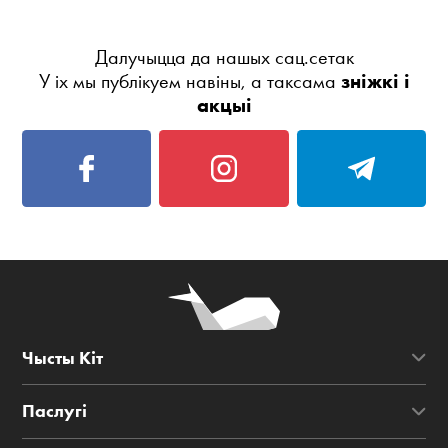
Далучыцца да нашых сац.сетак
У іх мы публікуем навіны, а таксама
зніжкі і
акцыі
Чысты Кіт
Паслугі