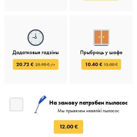
Дадатковыя гадзіны
Прыбраць у шафе
20.72 €
10.40 €
25.90 € /г
13.00 €
На замову патрэбен пыласос
Мы прывязем невялікі пыласос
12.00 €