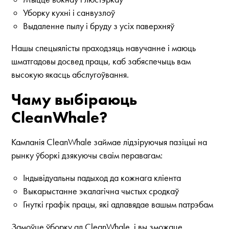
Уборку кухні і санвузлоў
Выдаленне пылу і бруду з усіх паверхняў
Нашы спецыялісты праходзяць навучанне і маюць
шматгадовы досвед працы, каб забяспечыць вам
высокую якасць абслугоўвання.
Чаму выбіраюць
CleanWhale?
Кампанія CleanWhale займае лідзіруючыя пазіцыі на
рынку ўборкі дзякуючы сваім перавагам:
Індывідуальны падыход да кожнага кліента
Выкарыстанне экалагічна чыстых сродкаў
Гнуткі графік працы, які адпавядае вашым патрэбам
Замоўце ўборку ад CleanWhale, і вы зможаце