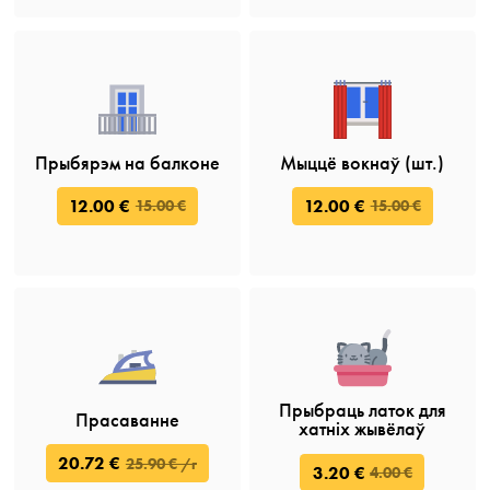
Прыбярэм на балконе
Мыццё вокнаў (шт.)
12.00 €
12.00 €
15.00 €
15.00 €
Прыбраць латок для
Прасаванне
хатніх жывёлаў
20.72 €
25.90 € /г
3.20 €
4.00 €