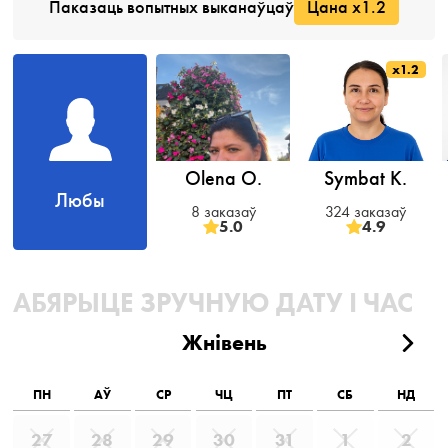
Паказаць вопытных выканаўцаў
Цана x1.2
x1.2
Olena O.
Symbat K.
Любы
8 заказаў
324 заказаў
5.0
4.9
АБЯРЫЦЕ ЗРУЧНУЮ ДАТУ І ЧАС
Жнівень
ПН
АЎ
СР
ЧЦ
ПТ
СБ
НД
27
28
29
30
31
1
2