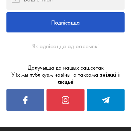
Подпісацца
Як адпісацца ад рассылкі
Далучыцца да нашых сац.сетак
У іх мы публікуем навіны, а таксама
зніжкі і
акцыі