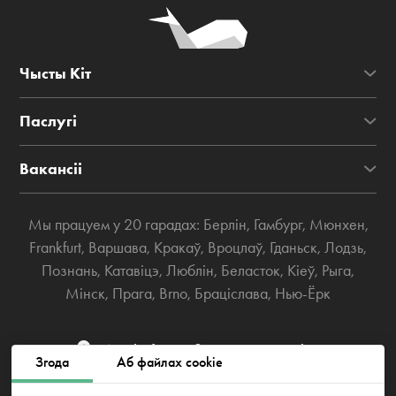
Чысты Кіт
Паслугі
Вакансіі
Мы працуем у 20 гарадах:
Берлін
,
Гамбург
,
Мюнхен
,
Frankfurt
,
Варшава
,
Кракаў
,
Вроцлаў
,
Гданьск
,
Лодзь
,
Познань
,
Катавіцэ
,
Люблін
,
Беласток
,
Кіеў
,
Рыга
,
Мінск
,
Прага
,
Brno
,
Браціслава
,
Нью-Ёрк
Westhafenstraße 1, 13353 Berlin
Згода
Аб файлах cookie
info@cleanwhale.de