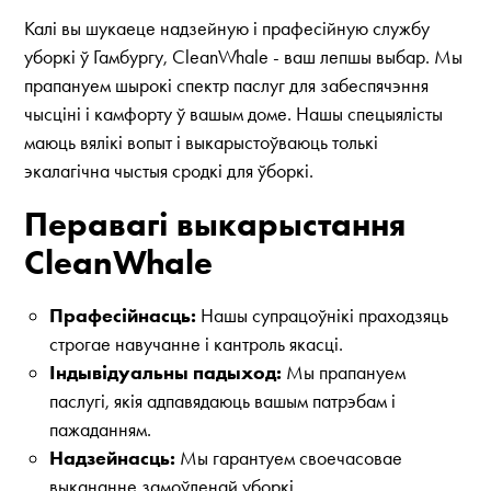
Калі вы шукаеце надзейную і прафесійную службу
уборкі ў Гамбургу, CleanWhale - ваш лепшы выбар. Мы
прапануем шырокі спектр паслуг для забеспячэння
чысціні і камфорту ў вашым доме. Нашы спецыялісты
маюць вялікі вопыт і выкарыстоўваюць толькі
экалагічна чыстыя сродкі для ўборкі.
Перавагі выкарыстання
CleanWhale
Прафесійнасць:
Нашы супрацоўнікі праходзяць
строгае навучанне і кантроль якасці.
Індывідуальны падыход:
Мы прапануем
паслугі, якія адпавядаюць вашым патрэбам і
пажаданням.
Надзейнасць:
Мы гарантуем своечасовае
выкананне замоўленай уборкі.