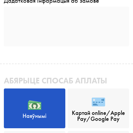
Дадатковая інфармацыя аб замове
АБЯРЫЦЕ СПОСАБ АПЛАТЫ
Картай online/Apple
Наяўнымі
Pay/Google Pay