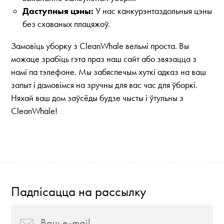
Даступныя цэны:
У нас канкурэнтаздольныя цэны
без схаваных плацяжоў.
Замовіць уборку з CleanWhale вельмі проста. Вы
можаце зрабіць гэта праз наш сайт або звязацца з
намі па тэлефоне. Мы забяспечым хуткі адказ на ваш
запыт і дамовімся на зручны для вас час для ўборкі.
Няхай ваш дом заўсёды будзе чысты і ўтульны з
CleanWhale!
Падпісацца на рассылку