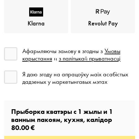
Klarna
Revolut Pay
Афармляючы замову я згодны з
Умовы
карыстання
и
з палітыкай прыватнасці
Я даю згоду на апрацоўку маіх асабістых
дадзеных у маркетынгавых мэтах
Прыборка кватэры с
1
жылы
и
1
ванным пакоям
, кухня, калідор
80.00 €