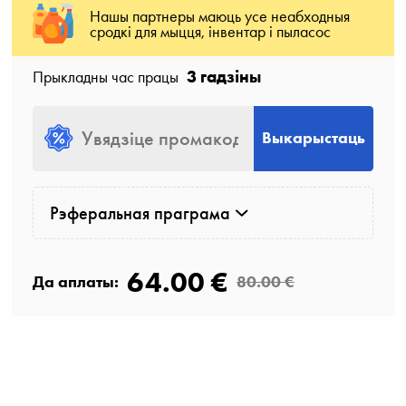
Нашы партнеры маюць усе неабходныя
сродкі для мыцця, інвентар і пыласос
3 гадзіны
Прыкладны час працы
Выкарыстаць
Рэферальная праграма
64.00 €
Да аплаты:
80.00 €