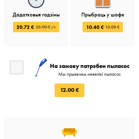
Дадатковыя гадзіны
Прыбраць у шафе
20.72 €
10.40 €
25.90 € /г
13.00 €
На замову патрэбен пыласос
Мы прывязем невялікі пыласос
12.00 €