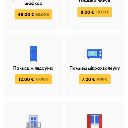
Памыем посуд
шафках
8.00 €
10.00 €
48.00 €
60.00 €
Пачысцім лядоўню
Памыем мікрахвалёўку
12.00 €
7.20 €
15.00 €
9.00 €