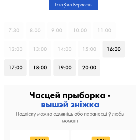
Гэта ўжо Верасень
7
:30
8
:00
9
:00
10
:00
11
:00
12
:00
13
:00
14
:00
15
:00
16
:00
17
:00
18
:00
19
:00
20
:00
Часцей прыборка -
вышэй зніжка
Падпіску можна адмяніць або перанесці ў любы
момант