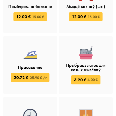
Прыбярэм на балконе
Мыццё вокнаў (шт.)
12.00 €
12.00 €
15.00 €
15.00 €
Прыбраць латок для
Прасаванне
хатніх жывёлаў
20.72 €
25.90 € /г
3.20 €
4.00 €