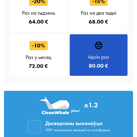
-20%
-15%
Раз на тыдзень
Раз на два тыдні
64.00 €
68.00 €
😔
-10%
Адзін раз
Раз у месяц
80.00 €
72.00 €
x1.2
Дасведчаны выканаўца
100+ выкананых заказаў на платформе