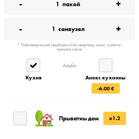
-
+
1
пакой
-
+
1
санвузел
* Паўнавартасная прыборка ўсей квартэры, кухні, туалета і
ваннага пакоя
Альбо
Кухня
Анекс кухонны
-6.00 €
Прыватны дом
x1.2