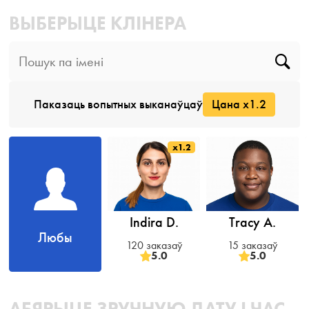
ВЫБЕРЫЦЕ КЛІНЕРА
Паказаць вопытных выканаўцаў
Цана x1.2
x1.2
Indira D.
Tracy A.
Любы
120 заказаў
15 заказаў
5.0
5.0
АБЯРЫЦЕ ЗРУЧНУЮ ДАТУ І ЧАС