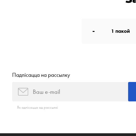
-
1
пакой
Падпісацца на рассылку
Як адпісацца ад рассылкі