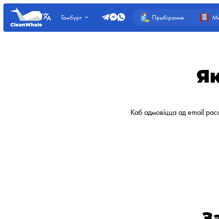
Прыбіранне
Мы
Гамбург
Як
Каб адмовіцца ад email расс
З