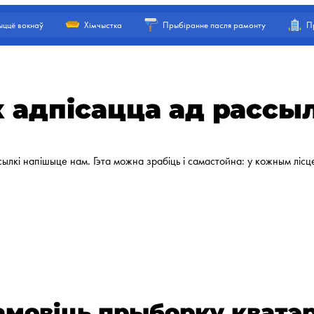
ццё вокнаў
Хімчыстка
Прыбіранне пасля рамонту
П
 адпісацца ад рассы
ылкі напішыце нам. Гэта можна зрабіць і самастойна: у кожным лісце
амовіць прыборку кватэ