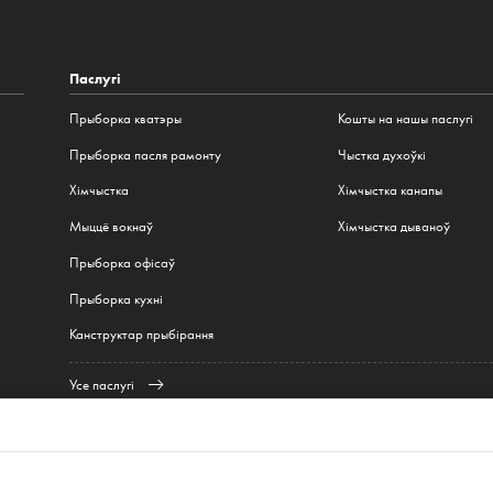
Паслугі
Прыборка кватэры
Кошты на нашы паслугі
Прыборка пасля рамонту
Чыстка духоўкі
Хімчыстка
Хімчыстка канапы
Мыццё вокнаў
Хімчыстка дываноў
Прыборка офісаў
Прыборка кухні
Канструктар прыбірання
Усе паслугі
н
,
Гамбург
,
Мюнхен
,
Frankfurt
,
Варшава
,
Кракаў
,
Вроцлаў
,
Гданьск
,
Лодзь
,
Познань
,
К