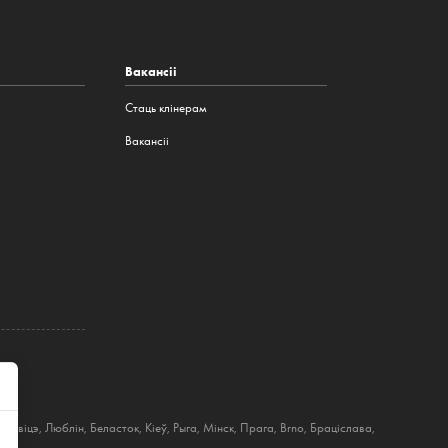
Вакансіі
Стаць клінерам
Вакансіі
атавіцэ
,
Люблін
,
Беласток
,
Кіеў
,
Рыга
,
Мінск
,
Прага
,
Brno
,
Браціслава
,