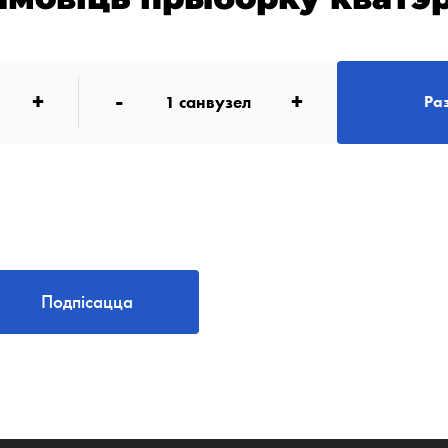
+
-
+
1
санвузел
Ра
Подпісацца