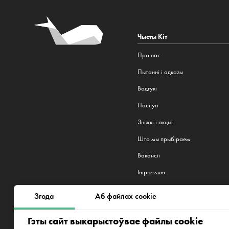
Чысты Кіт
Пра нас
Пытанні і адказы
Водгукі
Паслугі
Зніжкі і акцыі
Што мы прыбіраем
Вакансіі
Impressum
Widerrufsbelehrung
Згода
Аб файлах cookie
Мы працуем у 20 гарадах:
Берлі
Гэты сайт выкарыстоўвае файлы cookie
Нью-Ёрк