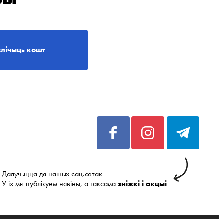
злічыць кошт
Далучыцца да нашых сац.сетак
У іх мы публікуем навіны, а таксама
зніжкі і акцыі