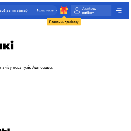
Асабісты
рыбіранне офісаў
Больш паслуг
кабінет
Падарыць прыборку
лкі
 знізу есць гузік Адпісацца.
ры