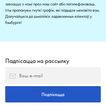
звязацца з намі праз наш сайт або патэлефанаваць.
Мы прапануем гнуткі графік, які падыдзе менавіта вам.
Далучайцеся да шматлікіх задаволеных кліентаў у
Гамбурге!
Падпісацца на рассылку
Подпісацца