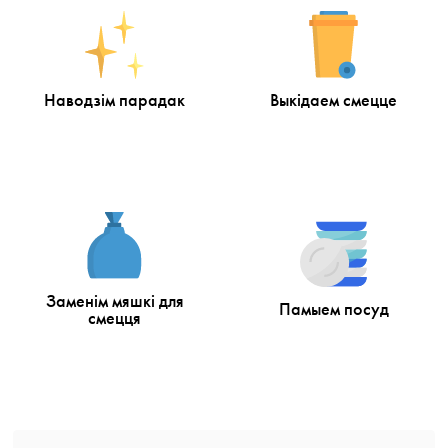
Наводзім парадак
Выкідаем смецце
Заменім мяшкі для
Памыем посуд
смецця