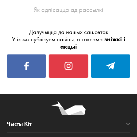
Як адпісацца ад рассылкі
Далучыцца да нашых сац.сетак
У іх мы публікуем навіны, а таксама
зніжкі і
акцыі
Чысты Кіт