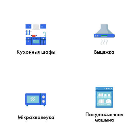
Кухонныя шафы
Выцяжка
Посудамыечная
Мікрахвалеўка
машына