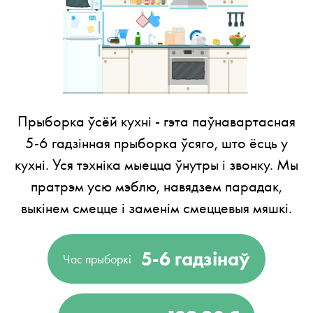
Прыборка ўсёй кухні - гэта паўнавартасная
5-6 гадзінная прыборка ўсяго, што ёсць у
кухні. Уся тэхніка мыецца ўнутры і звонку. Мы
пратрэм усю мэблю, навядзем парадак,
выкінем смецце і заменім смеццевыя мяшкі.
5-6 гадзінаў
Час прыборкі