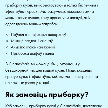
прыборку кухні, выкарыстоўваючы толькі бяспечныя і
эфектыўныя сродкі. Мы разумеем, наколькі важна
мець чыстую кухню, таму прапануем паслугі, якія
адпавядаюць вашым патрэбам.
Поўная дэзінфекцыя паверхняў
Мыццё падлогі і сценаў
Ачыстка кухоннай тэхнікі
Прыборка шафаў і паліц
З CleanWhale вы можаце быць упэўнены ў
бездакорнай чысціні вашай кухні. Наша каманда
працуе хутка і эфектыўна, каб вы маглі засяродзіцца
на важных рэчах у жыцці.
Як замовіць прыборку?
Каб замовіць прыборку кухні ў CleanWhale, дастаткова