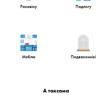
Ракавіну
Падлогу
Мэблю
Подваконнікі
А таксама