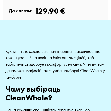
129.90 €
Да аплаты:
Кухня — гэта месца, дзе пачынаецца і заканчваецца
кожны дзень. Яна павінна бліскаць чысцінёй, каб
забяспечыць здароўе і камфорт усёй сям'і. У гэтым вам
дапаможа прафесійная служба прыборкі CleanWhale у
Гамбурге.
Чаму выбіраць
CleanWhale?
Наша каманда спецыялістаў гарантуе якасную