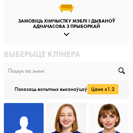
ЗАМОВІЦЬ ХІМЧЫСТКУ МЭБЛІ І ДЫВАНОЎ
АДНАЧАСОВА З ПРЫБОРКАЙ
ВЫБЕРЫЦЕ КЛІНЕРА
Паказаць вопытных выканаўцаў
Цана x1.2