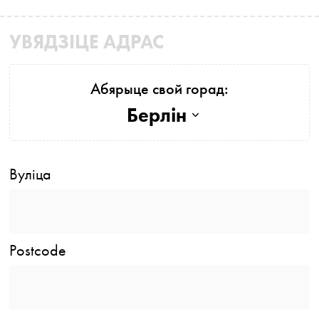
УВЯДЗІЦЕ АДРАС
Абярыце свой горад:
Берлін
Вуліца
Postcode