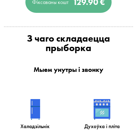
129.90 €
Фіксаваны кошт
З чаго складаецца
прыборка
Мыем унутры і звонку
Халадзільнік
Духоўка і пліта