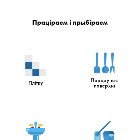
Праціраем і прыбіраем
Працоўныя
Плітку
паверхні