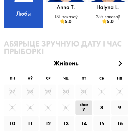
Anna T.
Halyna L.
Любы
181 заказаў
255 заказаў
5.0
5.0
АБЯРЫЦЕ ЗРУЧНУЮ ДАТУ І ЧАС
ПРЫБОРКІ
Жнівень
ПН
АЎ
СР
ЧЦ
ПТ
СБ
НД
27
28
29
30
31
1
2
сёння
3
4
5
6
8
9
7
10
11
12
13
14
15
16