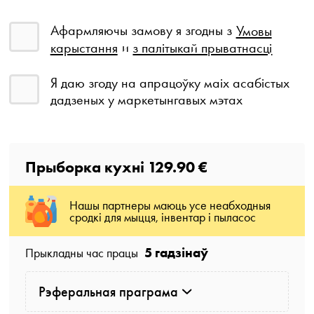
Афармляючы замову я згодны з
Умовы
карыстання
и
з палітыкай прыватнасці
Я даю згоду на апрацоўку маіх асабістых
дадзеных у маркетынгавых мэтах
Прыборка кухні
129.90 €
Нашы партнеры маюць усе неабходныя
сродкі для мыцця, інвентар і пыласос
5 гадзінаў
Прыкладны час працы
Рэферальная праграма