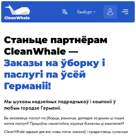
Гамбург
Станьце партнёрам
CleanWhale —
Заказы на ўборку і
паслугі па ўсёй
Германіі!
Мы шукаем надзейных падрадчыкаў і кампаніі ў
любым горадзе Германіі.
Вы аказваеце паслугі па ўборцы, рамонце, даглядзе за домам ці іншыя
хатнія паслугі? Працоўны самастойна, кіруеце бізнесам ці кампаніяй?
CleanWhale адкрые для вас новы паток заказаў і прадаставіць сучасныя