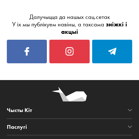
Далучыцца да нашых сац.сетак
У іх мы публікуем навіны, а таксама
зніжкі і
акцыі
Чысты Кіт
Паслугі