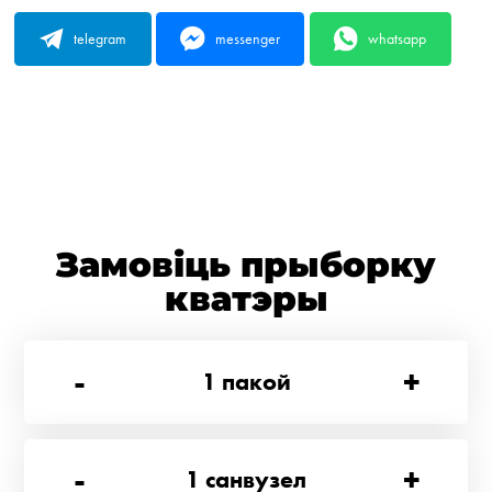
telegram
messenger
whatsapp
Замовіць прыборку
кватэры
-
+
1
пакой
-
+
1
санвузел