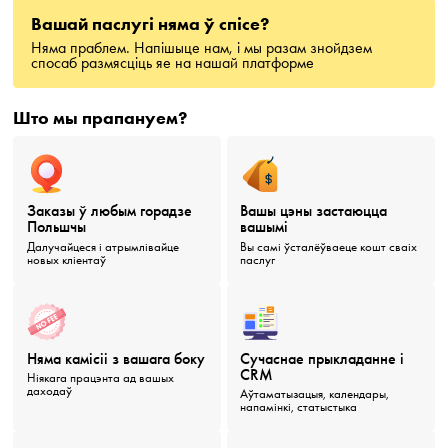
Вашай паслугі няма ў спісе?
Няма праблем. Напішыце нам, і мы разам знойдзем
спосаб размясціць яе на нашай платформе
Што мы прапануем?
Заказы ў любым горадзе
Вашы цэны застаюцца
Польшчы
вашымі
Далучайцеся і атрымлівайце
Вы самі ўсталёўваеце кошт сваіх
новых кліентаў
паслуг
Няма камісіі з вашага боку
Сучаснае прыкладанне і
CRM
Ніякага працэнта ад вашых
даходаў
Аўтаматызацыя, календары,
напамінкі, статыстыка