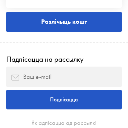
Разлічыць кошт
Падпісацца на рассылку
Подпісацца
Як адпісацца ад рассылкі