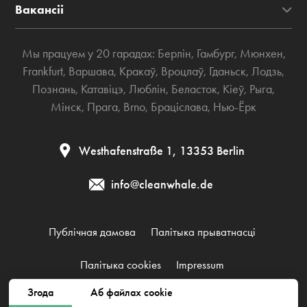
Вакансіі
Мы працуем у 20 гарадах:
Берлін
,
Гамбург
,
Мюнхен
,
Frankfurt
,
Варшава
,
Кракаў
,
Вроцлаў
,
Гданьск
,
Лодзь
,
Познань
,
Катавіцэ
,
Люблін
,
Беласток
,
Кіеў
,
Рыга
,
Мінск
,
Прага
,
Brno
,
Браціслава
,
Нью-Ёрк
Westhafenstraße 1, 13353 Berlin
info@cleanwhale.de
Публічная дамова
Палітыка прыватнасці
Палітыка cookies
Impressum
Згода
Аб файлах cookie