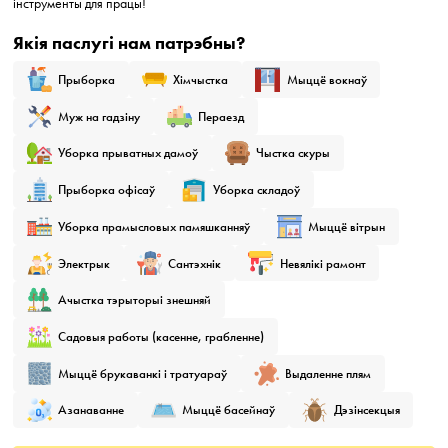
інструменты для працы!
Якія паслугі нам патрэбны?
Прыборка
Хімчыстка
Мыццё вокнаў
Муж на гадзіну
Пераезд
Уборка прыватных дамоў
Чыстка скуры
Прыборка офісаў
Уборка складоў
Уборка прамысловых памяшканняў
Мыццё вітрын
Электрык
Сантэхнік
Невялікі рамонт
Ачыстка тэрыторыі знешняй
Садовыя работы (касенне, грабленне)
Мыццё брукаванкі і тратуараў
Выдаленне плям
Азанаванне
Мыццё басейнаў
Дэзiнсекцыя