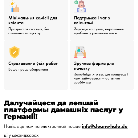
Мінімальныя камісіі для
Падтрымка і чат з
кліента
кліентамі
Празрыстая сістэма, без
Заўсёды на сувязі, вырашэнне
схаваных плацяжоў
праблем у рэальным часе
Страхаванне ўсіх работ
Зручная форма для
пачатку
Ваша праца абаронена
Запоўніце, хто вы, дзе працуеце і
чым займаецеся — астатняе
зробім мы
Далучайцеся да лепшай
платформы дамашніх паслуг у
Германіі!
Напішыце нам па электроннай пошце
info@cleanwhale.de
ці ў мэсэнджарах