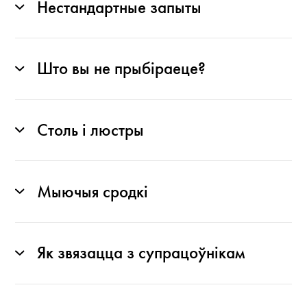
Нестандартные запыты
Што вы не прыбіраеце?
Столь і люстры
Мыючыя сродкі
Як звязацца з супрацоўнікам