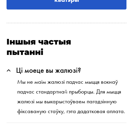
Іншыя частыя
пытанні
Ці моеце вы жалюзі?
Мы не маім жалюзі падчас мыцця вокнаў
падчас стандартнай прыборцы. Для мыцця
жалюзі мы выкарыстоўваем пагадзінную
фіксаваную стаўку, гэта дадатковая аплата.