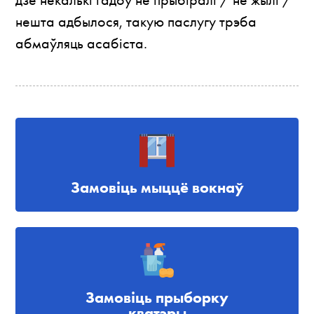
нешта адбылося, такую паслугу трэба
абмаўляць асабіста.
Замовіць мыццё вокнаў
Замовіць прыборку
кватэры