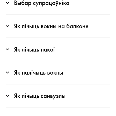
Выбар супрацоўніка
Як лічыць вокны на балконе
Як лічыць пакоі
Як палічыць вокны
Як лічыць санвузлы