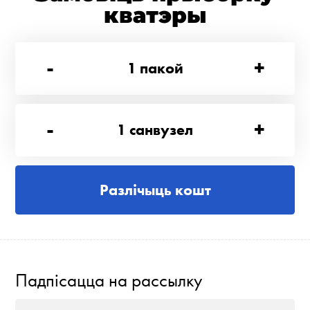
кватэры
-
+
1
пакой
-
+
1
санвузел
Разлічыць кошт
Падпісацца на рассылку