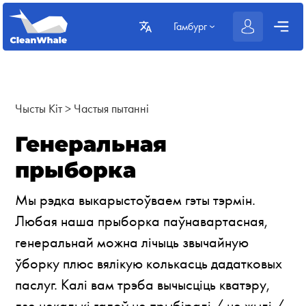
Гамбург
Чысты Кіт
>
Частыя пытанні
Генеральная
прыборка
Мы рэдка выкарыстоўваем гэты тэрмін.
Любая наша прыборка паўнавартасная,
генеральнай можна лічыць звычайную
ўборку плюс вялікую колькасць дадатковых
паслуг. Калі вам трэба вычысціць кватэру,
дзе некалькі гадоў не прыбіралі / не жылі /