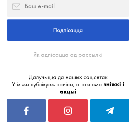
Подпісацца
Як адпісацца ад рассылкі
Далучыцца да нашых сац.сетак
У іх мы публікуем навіны, а таксама
зніжкі і
акцыі