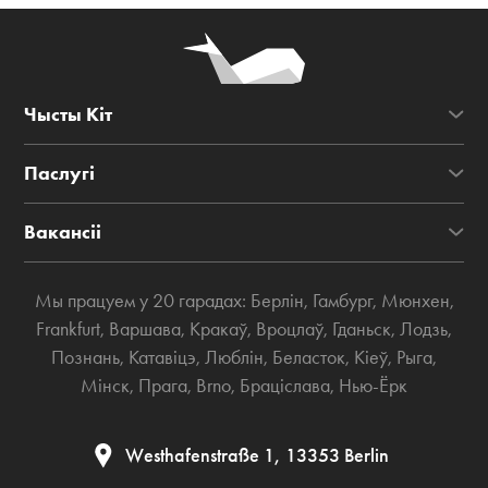
Чысты Кіт
Паслугі
Вакансіі
Мы працуем у 20 гарадах:
Берлін
,
Гамбург
,
Мюнхен
,
Frankfurt
,
Варшава
,
Кракаў
,
Вроцлаў
,
Гданьск
,
Лодзь
,
Познань
,
Катавіцэ
,
Люблін
,
Беласток
,
Кіеў
,
Рыга
,
Мінск
,
Прага
,
Brno
,
Браціслава
,
Нью-Ёрк
Westhafenstraße 1, 13353 Berlin