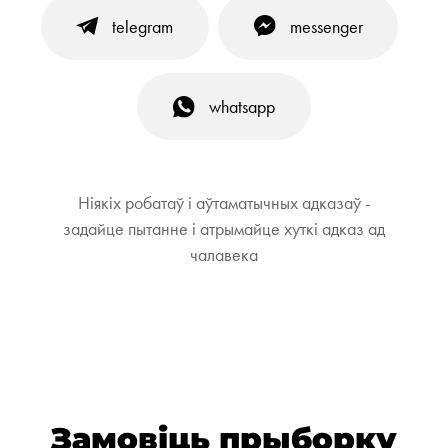
telegram
messenger
whatsapp
Ніякіх робатаў і аўтаматычных адказаў -
задайце пытанне і атрымайце хуткі адказ ад
чалавека
Замовіць прыборку