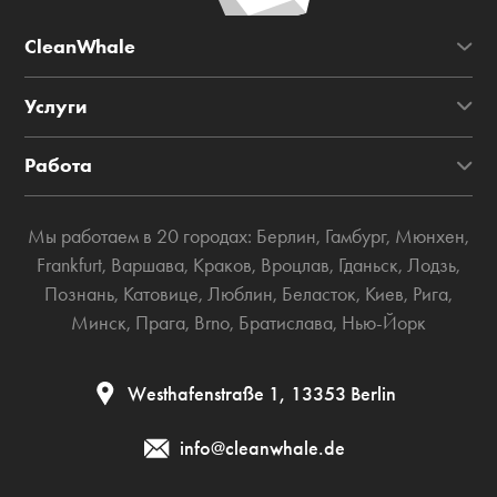
CleanWhale
Услуги
Работа
Мы работаем в 20 городах:
Берлин
,
Гамбург
,
Мюнхен
,
Frankfurt
,
Варшава
,
Краков
,
Вроцлав
,
Гданьск
,
Лодзь
,
Познань
,
Катовице
,
Люблин
,
Беласток
,
Киев
,
Рига
,
Минск
,
Прага
,
Brno
,
Братислава
,
Нью-Йорк
Westhafenstraße 1, 13353 Berlin
info@cleanwhale.de