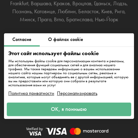
Frankfurt
,
Варшава
,
Краков
,
Вроцлав
,
Гданьск
,
Лодзь
,
Познань
,
Катовице
,
Люблин
,
Беласток
,
Киев
,
Рига
,
Минск
,
Прага
,
Brno
,
Братислава
,
Нью-Йорк
Westhafenstraße 1, 13353 Berlin
Согласие
О файлах cookie
Этот сайт использует файлы cookie
info@cleanwhale.de
Мы используем файлы cookie для персонализации контента и рекламы,
для обеспечения функций социальных сетей и для анализа нашего
трафика. Мы также передаем информацию о вашем использовании
нашего сайта нашим партнерам по социальным сетям, рекламе и
Публичный договор
Политика приватности
аналитике, которые могут объединять ее с другой информацией, которую
вы им предоставили или которую они собрали в результате
использования вами их услуг
Политика использования файлов cookie
Impressum
Политика приватности
Персонализировать
ОК, я понимаю
CleanWhale GmbH, HRB 240046 B, DE353460818
Westhafenstraße 1, 13353 Berlin
Заказать за
0.00 €
0.00 €