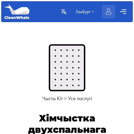
Гамбург
Чысты Кіт
>
Усе паслугі
Хімчыстка
двухспальнага