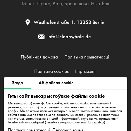
Мінск
,
Прага
,
Brno
,
Браціслава
,
Нью-Ёрк
Westhafenstraße 1, 13353 Berlin
info@cleanwhale.de
Публічная дамова
Палітыка прыватнасці
Палітыка cookies
Impressum
Згода
Аб файлах cookie
CleanWhale GmbH, HRB 240046 B, DE353460818
Гэты сайт выкарыстоўвае файлы cookie
Westhafenstraße 1, 13353 Berlin
Мы выкарыстоўваем файлы cookie, каб персаналізаваць кантэнт і
рэкламу, прадастаўляць функцыі сацыяльных сетак і аналізаваць наш
трафік. Мы таксама дзелімся інфармацыяй аб выкарыстанні вамі нашага
сайта з нашымі партнёрамі па сацыяльных сетках, рэкламе і аналітыцы,
якія могуць спалучаць яе з іншай інфармацыяй, якую вы мы прадаставілі
ім або якія яны сабралі ў выніку выкарыстання вамі іх сэрвісаў
Палітыка прыватнасці
Персаналізацыя