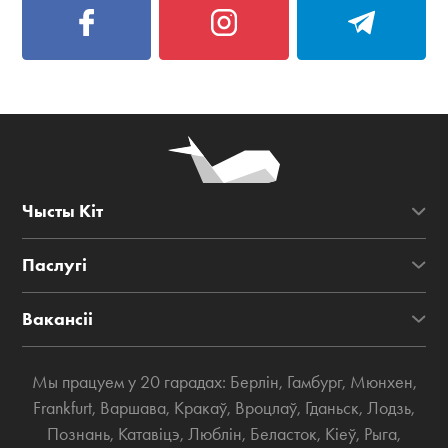
Чысты Кіт
Паслугі
Вакансіі
Мы працуем у 20 гарадах:
Берлін
,
Гамбург
,
Мюнхен
,
Frankfurt
,
Варшава
,
Кракаў
,
Вроцлаў
,
Гданьск
,
Лодзь
,
Познань
,
Катавіцэ
,
Люблін
,
Беласток
,
Кіеў
,
Рыга
,