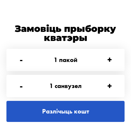
Замовіць прыборку
кватэры
-
+
1
пакой
-
+
1
санвузел
Разлічыць кошт