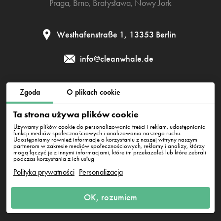
Praga
,
Brno
,
Bratysława
,
Nowy Jork
Westhafenstraße 1, 13353 Berlin
info@cleanwhale.de
Zgoda
O plikach cookie
Regulamin
Polityka prywatności
Polityka cookies
Ta strona używa plików cookie
Impressum
Używamy plików cookie do personalizowania treści i reklam, udostępniania
funkcji mediów społecznościowych i analizowania naszego ruchu.
Udostępniamy również informacje o korzystaniu z naszej witryny naszym
partnerom w zakresie mediów społecznościowych, reklamy i analizy, którzy
CleanWhale GmbH, HRB 240046 B, DE353460818
mogą łączyć je z innymi informacjami, które im przekazałeś lub które zebrali
Westhafenstraße 1, 13353 Berlin
podczas korzystania z ich usług
Polityka prywatności
Personalizacja
OK, rozumiem