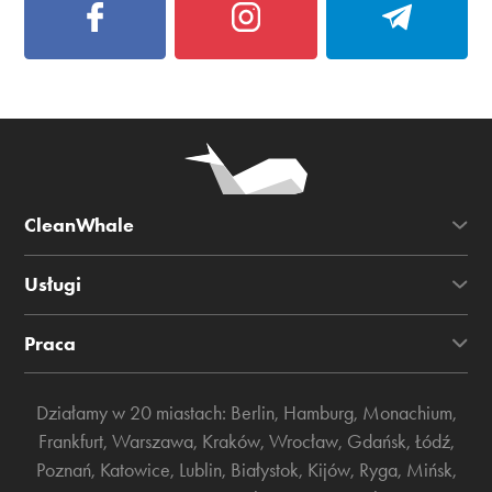
CleanWhale
Usługi
Praca
Działamy w 20 miastach:
Berlin
,
Hamburg
,
Monachium
,
Frankfurt
,
Warszawa
,
Kraków
,
Wrocław
,
Gdańsk
,
Łódź
,
Poznań
,
Katowice
,
Lublin
,
Białystok
,
Kijów
,
Ryga
,
Mińsk
,