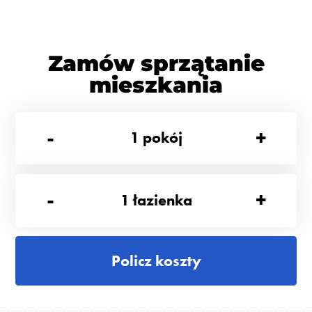
Zamów sprzątanie
mieszkania
-
+
1
pokój
-
+
1
łazienka
Policz koszty