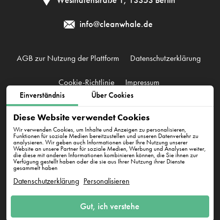
Westhafenstraße 1, 13353 Berlin
info@cleanwhale.de
AGB zur Nutzung der Plattform
Datenschutzerklärung
Cookie-Richtlinie
Impressum
Einverständnis
Über Cookies
CleanWhale GmbH, HRB 240046 B, DE353460818
Diese Website verwendet Cookies
Westhafenstraße 1, 13353 Berlin
Wir verwenden Cookies, um Inhalte und Anzeigen zu personalisieren,
Funktionen für soziale Medien bereitzustellen und unseren Datenverkehr zu
analysieren. Wir geben auch Informationen über Ihre Nutzung unserer
Website an unsere Partner für soziale Medien, Werbung und Analysen weiter,
die diese mit anderen Informationen kombinieren können, die Sie ihnen zur
Verfügung gestellt haben oder die sie aus Ihrer Nutzung ihrer Dienste
gesammelt haben
Datenschutzerklärung
Personalisieren
E-Mail an uns
Gut, ich verstehe