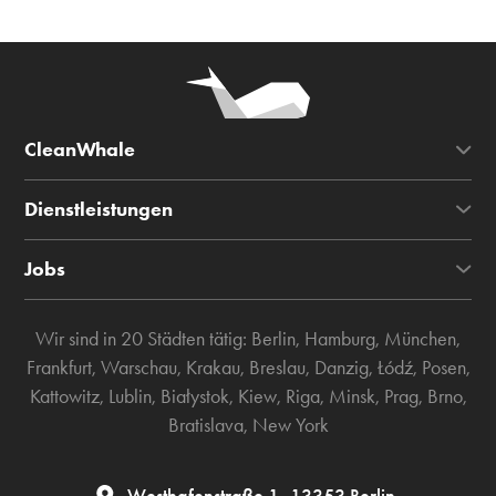
CleanWhale
Dienstleistungen
Jobs
Wir sind in 20 Städten tätig:
Berlin
,
Hamburg
,
München
,
Frankfurt
,
Warschau
,
Krakau
,
Breslau
,
Danzig
,
Łódź
,
Posen
,
Kattowitz
,
Lublin
,
Białystok
,
Kiew
,
Riga
,
Minsk
,
Prag
,
Brno
,
Bratislava
,
New York