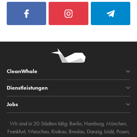
CleanWhale
Dienstleistungen
Jobs
Wir sind in 20 Städten tätig:
Berlin
,
Hamburg
,
München
,
Frankfurt
,
Warschau
,
Krakau
,
Breslau
,
Danzig
,
Łódź
,
Posen
,