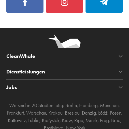
CleanWhale
Dienstleistungen
Jobs
Wir sind in 20 Städten tätig:
Berlin
,
Hamburg
,
München
,
Frankfurt
,
Warschau
,
Krakau
,
Breslau
,
Danzig
,
Łódź
,
Posen
,
Kattowitz
,
Lublin
,
Białystok
,
Kiew
,
Riga
,
Minsk
,
Prag
,
Brno
,
Bratislava
,
New York