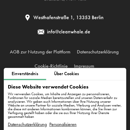
Westhafenstraße 1, 13353 Berlin
info@cleanwhale.de
AGB zur Nutzung der Plattform
Datenschutzerklärung
Cookie-Richtlinie
Impressum
Einverständnis
Über Cookies
CleanWhale GmbH, HRB 240046 B, DE353460818
Diese Website verwendet Cookies
Westhafenstraße 1, 13353 Berlin
Wir verwenden Cookies, um Inhalte und Anzeigen zu personalisieren,
Funktionen für soziale Medien bereitzustellen und unseren Datenverkehr zu
analysieren. Wir geben auch Informationen über Ihre Nutzung unserer
Website an unsere Partner für soziale Medien, Werbung und Analysen weiter,
die diese mit anderen Informationen kombinieren können, die Sie ihnen zur
Verfügung gestellt haben oder die sie aus Ihrer Nutzung ihrer Dienste
gesammelt haben
Datenschutzerklärung
Personalisieren