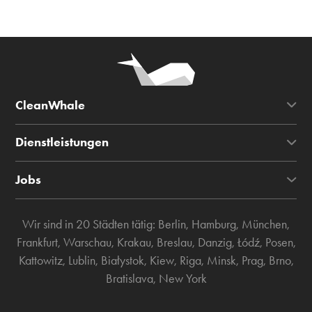
CleanWhale
Dienstleistungen
Jobs
Wir sind in 20 Städten tätig:
Berlin
,
Hamburg
,
München
,
Frankfurt
,
Warschau
,
Krakau
,
Breslau
,
Danzig
,
Łódź
,
Posen
,
Kattowitz
,
Lublin
,
Białystok
,
Kiew
,
Riga
,
Minsk
,
Prag
,
Brno
,
Bratislava
,
New York