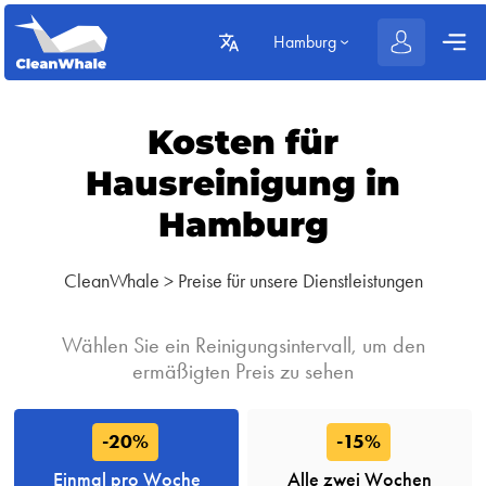
Hamburg
Kosten für
Hausreinigung in
Hamburg
CleanWhale
>
Preise für unsere Dienstleistungen
Wählen Sie ein Reinigungsintervall, um den
ermäßigten Preis zu sehen
-20%
-15%
Einmal pro Woche
Alle zwei Wochen