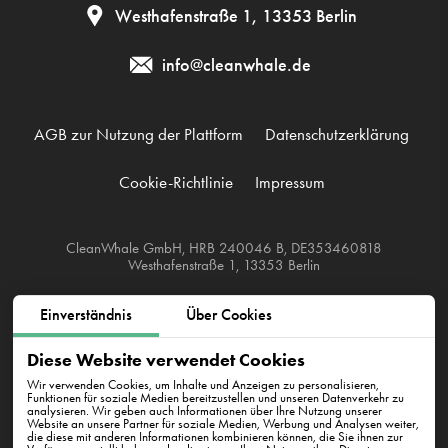
Westhafenstraße 1, 13353 Berlin
info@cleanwhale.de
AGB zur Nutzung der Plattform
Datenschutzerklärung
Cookie-Richtlinie
Impressum
CleanWhale GmbH, HRB 240046 B, DE353460818
Westhafenstraße 1, 13353 Berlin
Einverständnis
Über Cookies
Diese Website verwendet Cookies
Wir verwenden Cookies, um Inhalte und Anzeigen zu personalisieren,
Funktionen für soziale Medien bereitzustellen und unseren Datenverkehr zu
analysieren. Wir geben auch Informationen über Ihre Nutzung unserer
E-Mail an uns
Website an unsere Partner für soziale Medien, Werbung und Analysen weiter,
die diese mit anderen Informationen kombinieren können, die Sie ihnen zur