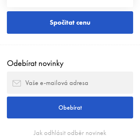
Spočítat cenu
Odebírat novinky
Obebírat
Jak odhlásit odběr novinek