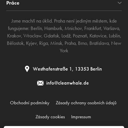
Práce
Jsme machři na úklid. Praha není jediným městem, kde
fungujeme:
Berlín
,
Hamburk
,
Mnichov
,
Frankfurt
,
Varšava
,
Krakov
,
Wroclaw
,
Gdaňsk
,
Lodž
,
Poznaň
,
Katovice
,
Lublin
,
Bělostok
,
Kyjev
,
Riga
,
Minsk
,
Praha
,
Brno
,
Bratislava
,
New
York
Westhafenstraße 1, 13353 Berlin
info@cleanwhale.de
Obchodní podmínky
Zásady ochrany osobních údajů
Zásady cookies
Impressum