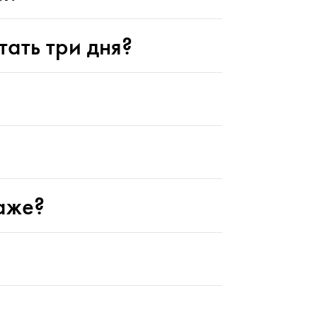
ать три дня?
раже?