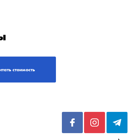
ы
итать стоимость