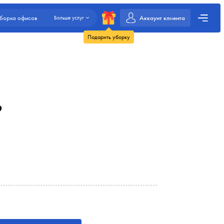
Аккаунт клиента
борка офисов
Больше услуг
Подарить уборку
?