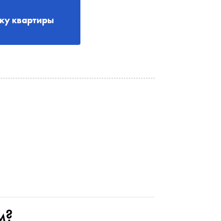
рку квартиры
м?