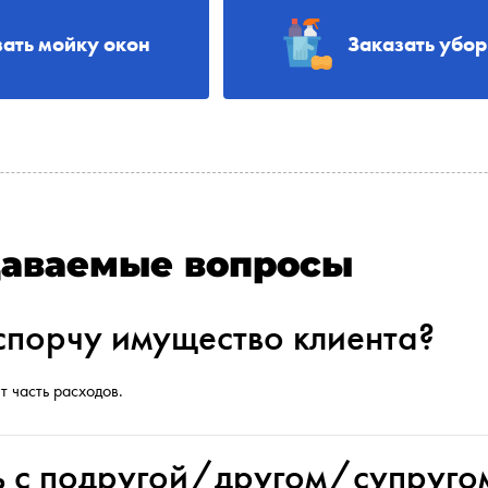
зать мойку окон
Заказать убо
даваемые вопросы
испорчу имущество клиента?
т часть расходов.
ь с подругой/другом/супруго