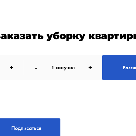
Заказать уборку квартир
+
-
+
1
санузел
Рассч
Подписаться