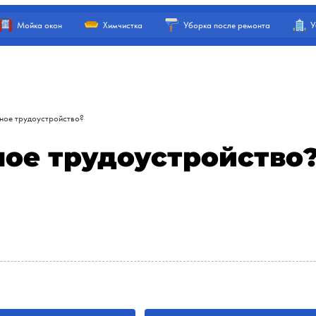
Мойка окон
Химчистка
Уборка после ремонта
У
ное трудоустройство?
ое трудоустройство